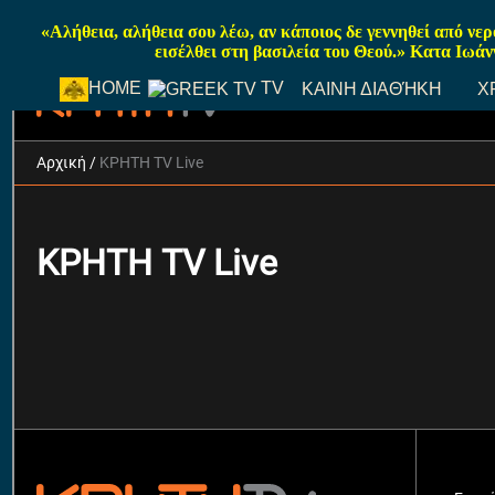
«Αλήθεια, αλήθεια σου λέω, αν κάποιος δε γεννηθεί από νε
εισέλθει στη βασιλεία του Θεού.» Κατα Ιωάν
TV
HOME
ΚΑΙΝΗ ΔΙΑΘΉΚΗ
Χ
ΚΡΗΤΗ TV GREEK LIVE TV STREAMING