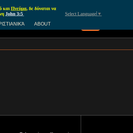
ρό και
Πνεύμα
, δε δύναται να
νη
John 3:5
΄
Select Language
▼
ΡΙΣΤΙΑΝΙΚΆ
ABOUT