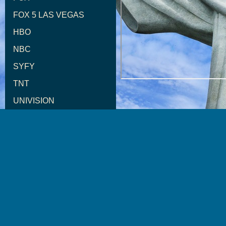
FOX 5 LAS VEGAS
HBO
NBC
SYFY
TNT
UNIVISION