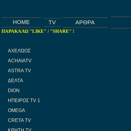
HOME
TV
ΑΡΘΡΑ
MEGA TV
MEGA
MEGA COSMOS
MEGA-CY
ΠΑΡΑΚΑΛΩ "LIKE" / "SHARE" !
ΑΧΕΛΏΟΣ
ACHAIATV
ASTRA TV
ΔΕΛΤΑ
DION
ΗΠΕΙΡΟΣ TV 1
OMEGA
CRETA TV
ΚΡΗΤΗ TV