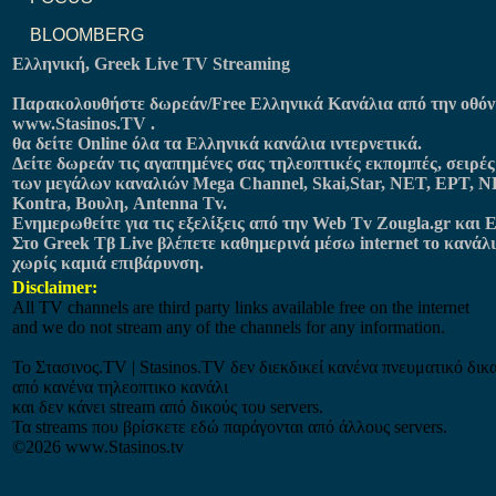
BLOOMBERG
Ελληνική, Greek Live TV Streaming
Παρακολουθήστε δωρεάν/Free Ελληνικά Κανάλια από την οθόνη
www.Stasinos.TV
.
θα δείτε Online όλα τα Ελληνικά κανάλια ιντερνετικά.
Δείτε δωρεάν τις αγαπημένες σας τηλεοπτικές εκπομπές, σειρές
των μεγάλων καναλιών Mega Channel, Skai,Star, NET, ΕΡΤ, ΝΕ
Kontra, Βουλη, Antenna Tv.
Ενημερωθείτε για τις εξελίξεις από την Web Tv Zougla.gr και E
Στο Greek Tβ Live βλέπετε καθημερινά μέσω internet το κανάλι
χωρίς καμιά επιβάρυνση.
Disclaimer:
All TV channels are third party links available free on the internet
and we do not stream any of the channels for any information.
Το Στασινος.ΤV | Stasinos.TV δεν διεκδικεί κανένα πνευματικό δικ
από κανένα τηλεοπτικο κανάλι
και δεν κάνει stream από δικούς του servers.
Τα streams που βρίσκετε εδώ παράγονται από άλλους servers.
©2026 www.Stasinos.tv