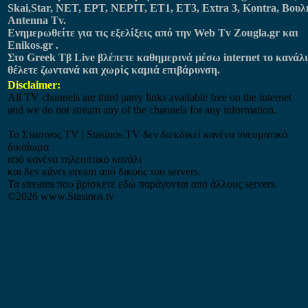
Skai,Star, NET, ΕΡΤ, ΝΕΡΙΤ, ET1, ET3, Extra 3, Kontra, Βουλ
Antenna Tv.
Ενημερωθείτε για τις εξελίξεις από την Web Tv Zougla.gr και
Enikos.gr .
Στο Greek Tβ Live βλέπετε καθημερινά μέσω internet το κανάλι
θέλετε ζωντανά και χωρίς καμιά επιβάρυνση.
Disclaimer:
All TV channels are third party links available free on the internet
and we do not stream any of the channels for any information.
Το Στασινος.ΤV | Stasinos.TV δεν διεκδικεί κανένα πνευματικό
δικαίωμα
από κανένα τηλεοπτικο κανάλι
και δεν κάνει stream από δικούς του servers.
Τα streams που βρίσκετε εδώ παράγονται από άλλους servers.
©2026 www.Stasinos.tv