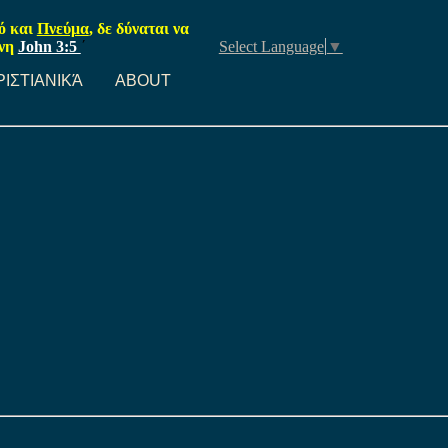
ρό και
Πνεύμα
, δε δύναται να
νη
John 3:5
΄
Select Language
▼
ΡΙΣΤΙΑΝΙΚΆ
ABOUT