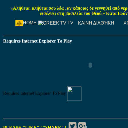
«Αλήθεια, αλήθεια σου λέω, αν κάποιος δε γεννηθεί από νε
εισέλθει στη βασιλεία του Θεού.» Κατα Ιωάν
TV
HOME
ΚΑΙΝΗ ΔΙΑΘΉΚΗ
Χ
Requires Internet Explorer To Play
Requires Internet Explorer To Play
PLEASE "LIKE" / "SHARE" !
|
|