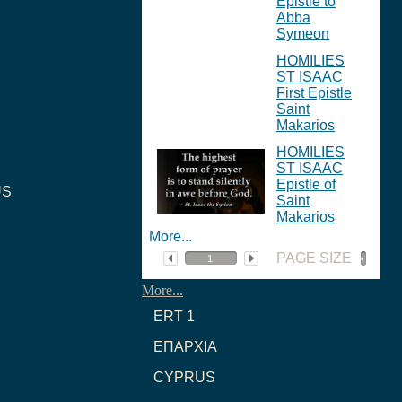
Epistle to
Abba
Symeon
HOMILIES
ST ISAAC
First Epistle
Saint
Makarios
HOMILIES
ST ISAAC
Epistle of
US
Saint
Makarios
More...
PAGE SIZE
More...
ERT 1
ΕΠΑΡΧΙΑ
CYPRUS