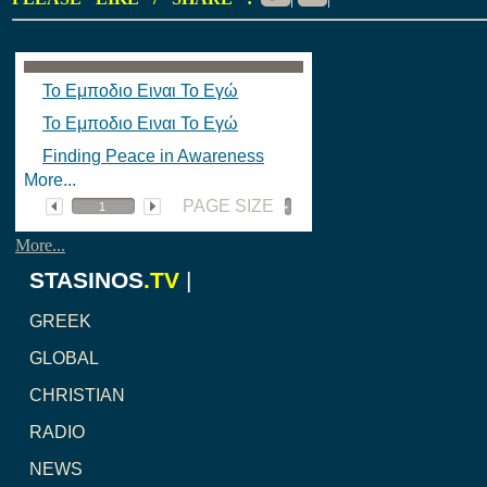
Το Εμποδιο Ειναι Το Εγώ
Το Εμποδιο Ειναι Το Εγώ
Finding Peace in Awareness
More...
PAGE SIZE
More...
STASINOS
.TV
|
GREEK
GLOBAL
CHRISTIAN
RADIO
NEWS