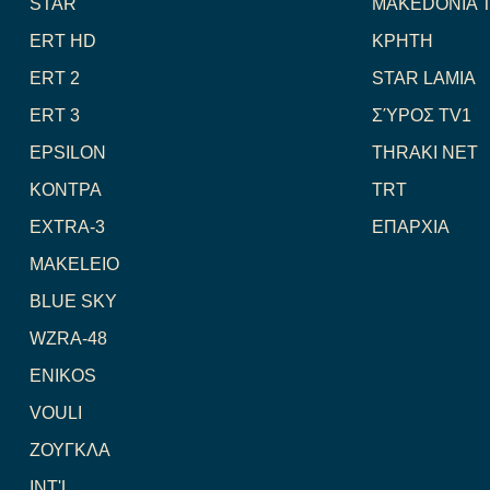
STAR
MAKEDONIA 
ERT HD
ΚΡΗΤΗ
ERT 2
STAR LAMIA
ERT 3
ΣΎΡΟΣ TV1
EPSILON
THRAKI NET
ΚΟΝΤΡΑ
TRT
EXTRA-3
ΕΠΑΡΧΙΑ
MAKELEIO
BLUE SKY
WZRA-48
ENIKOS
VOULI
ΖΟΥΓΚΛΑ
INT'L