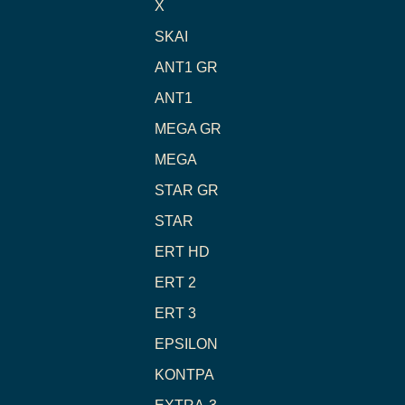
X
SKAI
ANT1 GR
ANT1
MEGA GR
MEGA
STAR GR
STAR
ERT HD
ERT 2
ERT 3
EPSILON
ΚΟΝΤΡΑ