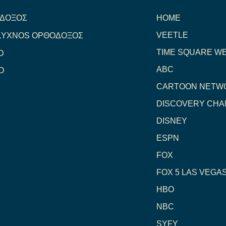
ΟΔΟΞΟΣ
HOME
VEETLE
LYXNOS ΟΡΘΟΔΟΞΟΣ
TIME SQUARE W
D
ABC
D
CARTOON NETW
DISCOVERY CHA
DISNEY
ESPN
FOX
FOX 5 LAS VEGA
HBO
NBC
SYFY