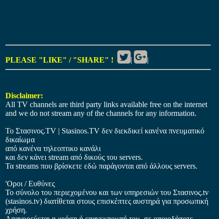
PLEASE "LIKE" / "SHARE" !
|
|
Disclaimer:
All TV channels are third party links available free on the internet
and we do not stream any of the channels for any information.
Το Στασινος.ΤV | Stasinos.TV δεν διεκδικεί κανένα πνευματικό
δικαίωμα
από κανένα τηλεοπτικο κανάλι
και δεν κάνει stream από δικούς του servers.
Τα streams που βρίσκετε εδώ παράγονται από άλλους servers.
'Οροι / Ευθύνες
Το σύνολο του περιεχομένου και των υπηρεσιών του Στασινος.tv
(stasinos.tv) διατίθεται στους επισκέπτες αυστηρά για προσωπική
χρήση.
Απαγορεύεται η χρήση ή επανεκπομπή του, σε οποιοδήποτε